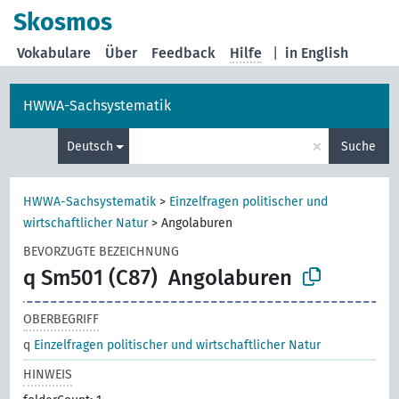
Skosmos
Vokabulare
Über
Feedback
Hilfe
|
in English
HWWA-Sachsystematik
×
Deutsch
Suche
HWWA-Sachsystematik
>
Einzelfragen politischer und
wirtschaftlicher Natur
>
Angolaburen
BEVORZUGTE BEZEICHNUNG
q Sm501 (C87)
Angolaburen
OBERBEGRIFF
q
Einzelfragen politischer und wirtschaftlicher Natur
HINWEIS