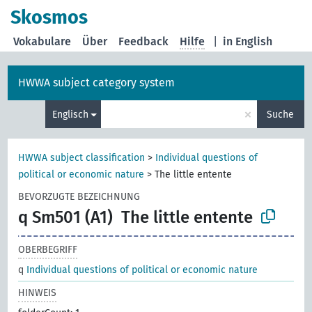
Skosmos
Vokabulare
Über
Feedback
Hilfe
|
in English
HWWA subject category system
×
Englisch
Suche
HWWA subject classification
>
Individual questions of
political or economic nature
>
The little entente
BEVORZUGTE BEZEICHNUNG
q Sm501 (A1)
The little entente
OBERBEGRIFF
q
Individual questions of political or economic nature
HINWEIS