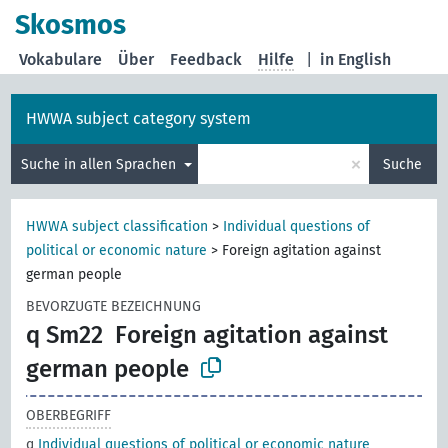
Skosmos
Vokabulare
Über
Feedback
Hilfe
|
in English
HWWA subject category system
×
Suche in allen Sprachen
Suche
HWWA subject classification
>
Individual questions of
political or economic nature
>
Foreign agitation against
german people
BEVORZUGTE BEZEICHNUNG
q Sm22
Foreign agitation against
german people
OBERBEGRIFF
q
Individual questions of political or economic nature