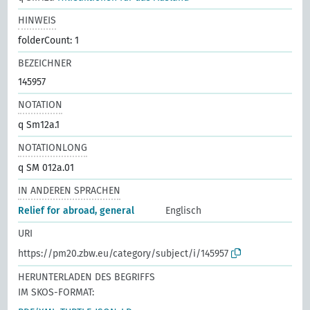
HINWEIS
folderCount: 1
BEZEICHNER
145957
NOTATION
q Sm12a.1
NOTATIONLONG
q SM 012a.01
IN ANDEREN SPRACHEN
Relief for abroad, general
Englisch
URI
https://pm20.zbw.eu/category/subject/i/145957
HERUNTERLADEN DES BEGRIFFS
IM SKOS-FORMAT: