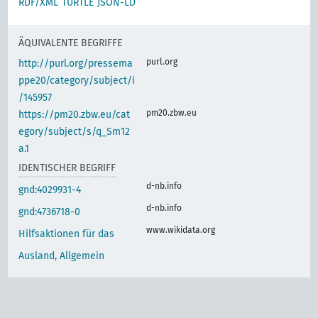
RDF/XML
TURTLE
JSON-LD
ÄQUIVALENTE BEGRIFFE
purl.org
http://purl.org/pressema
ppe20/category/subject/i
/145957
pm20.zbw.eu
https://pm20.zbw.eu/cat
egory/subject/s/q_Sm12
a.1
IDENTISCHER BEGRIFF
d-nb.info
gnd:4029931-4
d-nb.info
gnd:4736718-0
www.wikidata.org
Hilfsaktionen für das
Ausland, Allgemein