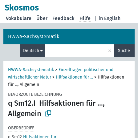
Skosmos
Vokabulare
Über
Feedback
Hilfe
|
in English
HWWA-Sachsystematik
×
Deutsch
Suche
HWWA-Sachsystematik
>
Einzelfragen politischer und
wirtschaftlicher Natur
>
Hilfsaktionen für ...
>
Hilfsaktionen
für ..., Allgemein
BEVORZUGTE BEZEICHNUNG
q Sm12.I
Hilfsaktionen für ...,
Allgemein
OBERBEGRIFF
q Sm12
Hilfsaktionen für ...