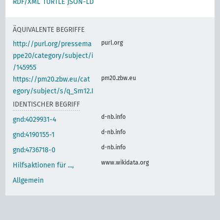
RDF/XML
TURTLE
JSON-LD
ÄQUIVALENTE BEGRIFFE
purl.org
http://purl.org/pressema
ppe20/category/subject/i
/145955
pm20.zbw.eu
https://pm20.zbw.eu/cat
egory/subject/s/q_Sm12.I
IDENTISCHER BEGRIFF
d-nb.info
gnd:4029931-4
d-nb.info
gnd:4190155-1
d-nb.info
gnd:4736718-0
www.wikidata.org
Hilfsaktionen für ...,
Allgemein