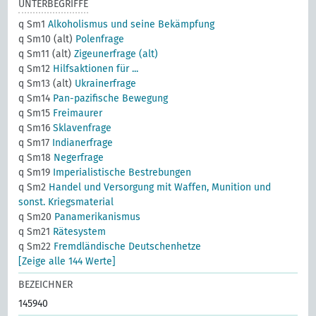
UNTERBEGRIFFE
q Sm1
Alkoholismus und seine Bekämpfung
q Sm10 (alt)
Polenfrage
q Sm11 (alt)
Zigeunerfrage (alt)
q Sm12
Hilfsaktionen für ...
q Sm13 (alt)
Ukrainerfrage
q Sm14
Pan-pazifische Bewegung
q Sm15
Freimaurer
q Sm16
Sklavenfrage
q Sm17
Indianerfrage
q Sm18
Negerfrage
q Sm19
Imperialistische Bestrebungen
q Sm2
Handel und Versorgung mit Waffen, Munition und
sonst. Kriegsmaterial
q Sm20
Panamerikanismus
q Sm21
Rätesystem
q Sm22
Fremdländische Deutschenhetze
[Zeige alle 144 Werte]
BEZEICHNER
145940