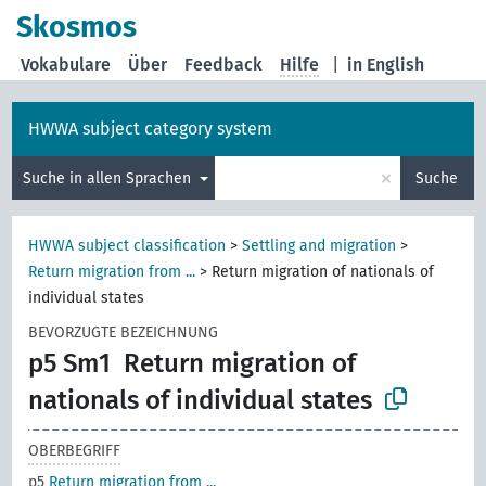
Skosmos
Vokabulare
Über
Feedback
Hilfe
|
in English
HWWA subject category system
×
Suche in allen Sprachen
Suche
HWWA subject classification
>
Settling and migration
>
Return migration from ...
>
Return migration of nationals of
individual states
BEVORZUGTE BEZEICHNUNG
p5 Sm1
Return migration of
nationals of individual states
OBERBEGRIFF
p5
Return migration from ...