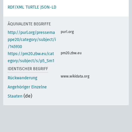
RDF/XML
TURTLE
JSON-LD
ÄQUIVALENTE BEGRIFFE
purl.org
http://purl.org/pressema
ppe20/category/subject/i
/145930
pm20.zbw.eu
https://pm20.zbw.eu/cat
egory/subject/s/p5_Sm1
IDENTISCHER BEGRIFF
www.wikidata.org
Rückwanderung
Angehöriger Einzelne
(de)
Staaten