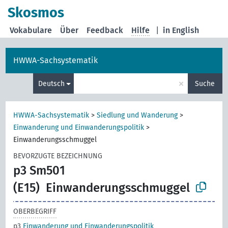
Skosmos
Vokabulare
Über
Feedback
Hilfe
|
in English
HWWA-Sachsystematik
×
Deutsch
Suche
HWWA-Sachsystematik
>
Siedlung und Wanderung
>
Einwanderung und Einwanderungspolitik
>
Einwanderungsschmuggel
BEVORZUGTE BEZEICHNUNG
p3 Sm501
(E15)
Einwanderungsschmuggel
OBERBEGRIFF
p3
Einwanderung und Einwanderungspolitik