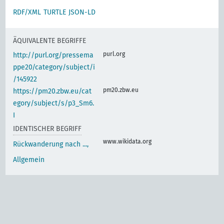
RDF/XML
TURTLE
JSON-LD
ÄQUIVALENTE BEGRIFFE
purl.org
http://purl.org/pressema
ppe20/category/subject/i
/145922
pm20.zbw.eu
https://pm20.zbw.eu/cat
egory/subject/s/p3_Sm6.
I
IDENTISCHER BEGRIFF
www.wikidata.org
Rückwanderung nach ...,
Allgemein