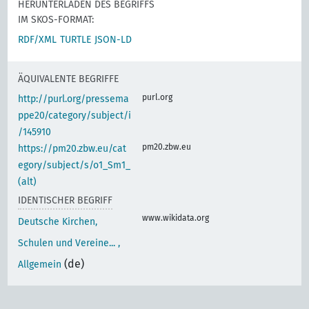
HERUNTERLADEN DES BEGRIFFS
IM SKOS-FORMAT:
RDF/XML
TURTLE
JSON-LD
ÄQUIVALENTE BEGRIFFE
purl.org
http://purl.org/pressema
ppe20/category/subject/i
/145910
pm20.zbw.eu
https://pm20.zbw.eu/cat
egory/subject/s/o1_Sm1_
(alt)
IDENTISCHER BEGRIFF
www.wikidata.org
Deutsche Kirchen,
Schulen und Vereine... ,
(de)
Allgemein