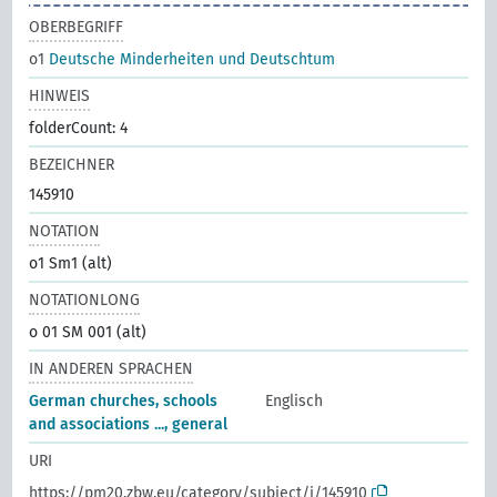
OBERBEGRIFF
o1
Deutsche Minderheiten und Deutschtum
HINWEIS
folderCount: 4
BEZEICHNER
145910
NOTATION
o1 Sm1 (alt)
NOTATIONLONG
o 01 SM 001 (alt)
IN ANDEREN SPRACHEN
German churches, schools
Englisch
and associations ..., general
URI
https://pm20.zbw.eu/category/subject/i/145910