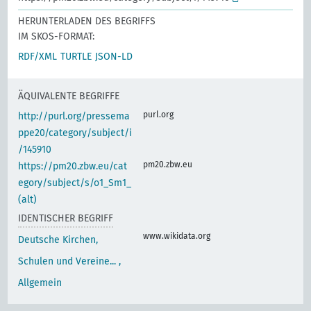
HERUNTERLADEN DES BEGRIFFS
IM SKOS-FORMAT:
RDF/XML
TURTLE
JSON-LD
ÄQUIVALENTE BEGRIFFE
purl.org
http://purl.org/pressema
ppe20/category/subject/i
/145910
pm20.zbw.eu
https://pm20.zbw.eu/cat
egory/subject/s/o1_Sm1_
(alt)
IDENTISCHER BEGRIFF
www.wikidata.org
Deutsche Kirchen,
Schulen und Vereine... ,
Allgemein