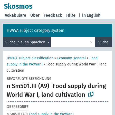
Skosmos
Vokabulare
Über
Feedback
Hilfe
|
in English
HWWA subject category system
×
Suche in allen Sprachen
Suche
HWWA subject classification
>
Economy, general
>
Food
supply in the WoWar I
>
Food supply during World War I, land
cultivation
BEVORZUGTE BEZEICHNUNG
n Sm501.III (A9)
Food supply during
World War I, land cultivation
OBERBEGRIFF
n Sm501 (A9)
Food supply in the WoWar I