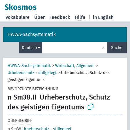
Skosmos
Vokabulare
Über
Feedback
Hilfe
|
in English
HWWA-Sachsystematik
×
Deutsch
Suche
HWWA-Sachsystematik
>
Wirtschaft, Allgemein
>
Urheberschutz - stillgelegt
>
Urheberschutz, Schutz des
geistigen Eigentums
BEVORZUGTE BEZEICHNUNG
n Sm38.II
Urheberschutz, Schutz
des geistigen Eigentums
OBERBEGRIFF
n Sm38
Urheberschutz - stillgelegt