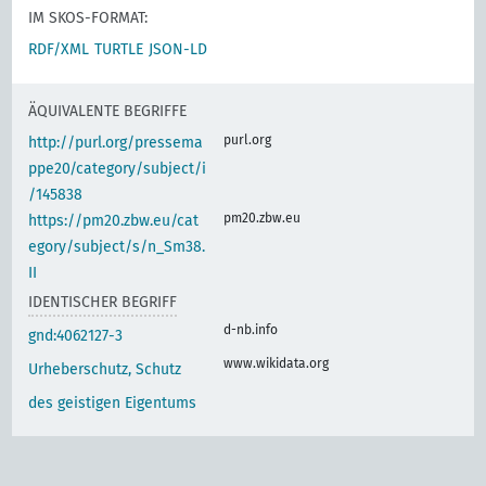
IM SKOS-FORMAT:
RDF/XML
TURTLE
JSON-LD
ÄQUIVALENTE BEGRIFFE
purl.org
http://purl.org/pressema
ppe20/category/subject/i
/145838
pm20.zbw.eu
https://pm20.zbw.eu/cat
egory/subject/s/n_Sm38.
II
IDENTISCHER BEGRIFF
d-nb.info
gnd:4062127-3
www.wikidata.org
Urheberschutz, Schutz
des geistigen Eigentums