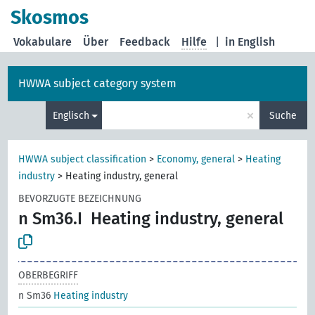
Skosmos
Vokabulare
Über
Feedback
Hilfe
|
in English
HWWA subject category system
×
Englisch
Suche
HWWA subject classification
>
Economy, general
>
Heating
industry
>
Heating industry, general
BEVORZUGTE BEZEICHNUNG
n Sm36.I
Heating industry, general
OBERBEGRIFF
n Sm36
Heating industry