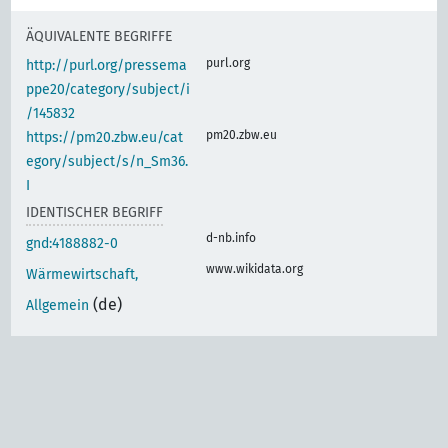
ÄQUIVALENTE BEGRIFFE
purl.org
http://purl.org/pressema
ppe20/category/subject/i
/145832
pm20.zbw.eu
https://pm20.zbw.eu/cat
egory/subject/s/n_Sm36.
I
IDENTISCHER BEGRIFF
d-nb.info
gnd:4188882-0
www.wikidata.org
Wärmewirtschaft,
(de)
Allgemein