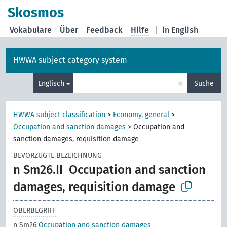
Skosmos
Vokabulare
Über
Feedback
Hilfe
|
in English
HWWA subject category system
×
Englisch
Suche
HWWA subject classification
>
Economy, general
>
Occupation and sanction damages
>
Occupation and
sanction damages, requisition damage
BEVORZUGTE BEZEICHNUNG
n Sm26.II
Occupation and sanction
damages, requisition damage
OBERBEGRIFF
n Sm26
Occupation and sanction damages