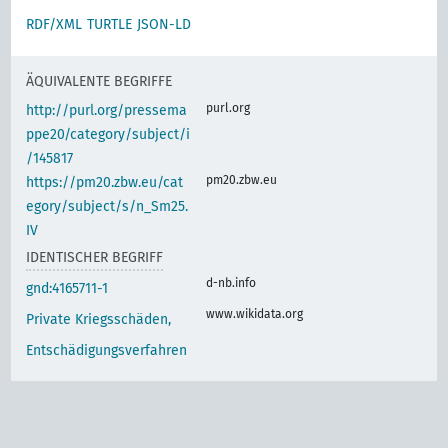
RDF/XML
TURTLE
JSON-LD
ÄQUIVALENTE BEGRIFFE
purl.org
http://purl.org/pressema
ppe20/category/subject/i
/145817
pm20.zbw.eu
https://pm20.zbw.eu/cat
egory/subject/s/n_Sm25.
IV
IDENTISCHER BEGRIFF
d-nb.info
gnd:4165711-1
www.wikidata.org
Private Kriegsschäden,
Entschädigungsverfahren