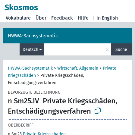
Skosmos
Vokabulare
Über
Feedback
Hilfe
|
in English
HWWA-Sachsystematik
×
Deutsch
Suche
HWWA-Sachsystematik
>
Wirtschaft, Allgemein
>
Private
Kriegsschäden
>
Private Kriegsschäden,
Entschädigungsverfahren
BEVORZUGTE BEZEICHNUNG
n Sm25.IV
Private Kriegsschäden,
Entschädigungsverfahren
OBERBEGRIFF
n Sm25
Private Kriegsschäden