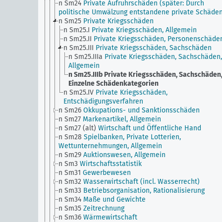
n Sm24
Private Aufruhrschäden (später: Durch
politische Umwälzung entstandene private Schäde
n Sm25
Private Kriegsschäden
n Sm25.I
Private Kriegsschäden, Allgemein
n Sm25.II
Private Kriegsschäden, Personenschäde
n Sm25.III
Private Kriegsschäden, Sachschäden
n Sm25.IIIa
Private Kriegsschäden, Sachschäden,
Allgemein
n Sm25.IIIb
Private Kriegsschäden, Sachschäden
Einzelne Schädenkategorien
n Sm25.IV
Private Kriegsschäden,
Entschädigungsverfahren
n Sm26
Okkupations- und Sanktionsschäden
n Sm27
Markenartikel, Allgemein
n Sm27 (alt)
Wirtschaft und Öffentliche Hand
n Sm28
Spielbanken, Private Lotterien,
Wettunternehmungen, Allgemein
n Sm29
Auktionswesen, Allgemein
n Sm3
Wirtschaftsstatistik
n Sm31
Gewerbewesen
n Sm32
Wasserwirtschaft (incl. Wasserrecht)
n Sm33
Betriebsorganisation, Rationalisierung
n Sm34
Maße und Gewichte
n Sm35
Zeitrechnung
n Sm36
Wärmewirtschaft