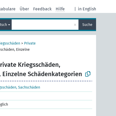
kabulare
Über
Feedback
Hilfe
|
in English
×
tsch
Suche
riegsschäden
>
Private
hschäden, Einzelne
rivate Kriegsschäden,
 Einzelne Schädenkategorien
egsschäden, Sachschäden
glich