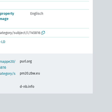
 property
Englisch
amage
ategory/subject/i/145816
-LD
purl.org
semappe20/
5816
pm20.zbw.eu
category/s
d-nb.info