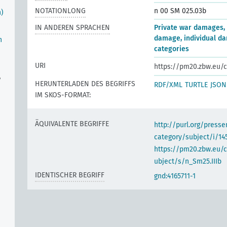
NOTATIONLONG
n 00 SM 025.03b
n)
IN ANDEREN SPRACHEN
Private war damages,
damage, individual d
n
categories
URI
https://pm20.zbw.eu/c
,
HERUNTERLADEN DES BEGRIFFS
RDF/XML
TURTLE
JSON
IM SKOS-FORMAT:
ÄQUIVALENTE BEGRIFFE
http://purl.org/pres
category/subject/i/14
https://pm20.zbw.eu/
ubject/s/n_Sm25.IIIb
IDENTISCHER BEGRIFF
gnd:4165711-1