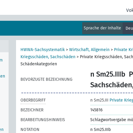
Vo
Sprache der Inhalte
Deu
HWWA-Sachsystematik
>
Wirtschaft, Allgemein
>
Private K
Kriegsschäden, Sachschäden
>
Private Kriegsschäden, Sac
im
Schädenkategorien
n Sm25.IIIb
P
ten
BEVORZUGTE BEZEICHNUNG
Sachschäden,
OBERBEGRIFF
n Sm25.III
Private Kri
BEZEICHNER
145816
BEARBEITUNGSHINWEIS
Schlagwortvergabe mö
en
NOTATION
n Sm25.IIIb