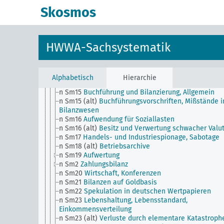
n Sm100
Unternehmen und Betrieb
Skosmos
n Sm101
Verschiedene Wirtschaftszweige
beeinflussende Großunternehmen
n Sm11
Unlauteres Wirtschaftsgebahren, Allgemein,
Bestechungswesen
HWWA-Sachsystematik
n Sm12
Marktforschung und
Absatzsteigerungsmethoden, Allgemein
n Sm13
Rohstoffversorgung
n Sm14
Unternehmertum und Betriebsführung
Alphabetisch
Hierarchie
n Sm14 (alt)
Wucher- und Schiebertum
n Sm15
Buchführung und Bilanzierung, Allgemein
n Sm15 (alt)
Buchführungsvorschriften, Mißstände 
Bilanzwesen
n Sm16
Aufwendung für Soziallasten
n Sm16 (alt)
Besitz und Verwertung schwacher Valu
n Sm17
Handels- und Industriespionage, Sabotage
n Sm18 (alt)
Betriebsarchive
n Sm19
Aufwertung
n Sm2
Zahlungsbilanz
n Sm20
Wirtschaft, Konferenzen
n Sm21
Bilanzen auf Goldbasis
n Sm22
Spekulation in deutschen Wertpapieren
n Sm23
Lebenshaltung, Lebensstandard,
Einkommensverteilung
n Sm23 (alt)
Verluste durch elementare Katastroph