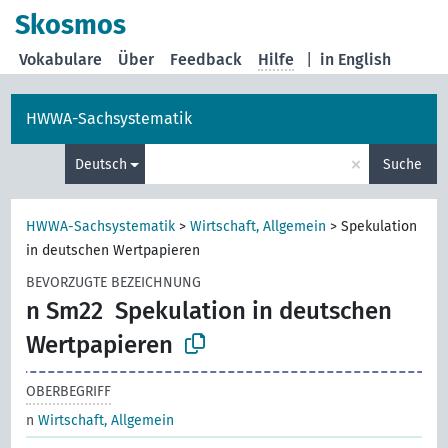
Skosmos
Vokabulare
Über
Feedback
Hilfe
|
in English
HWWA-Sachsystematik
×
Deutsch
Suche
HWWA-Sachsystematik
>
Wirtschaft, Allgemein
>
Spekulation
in deutschen Wertpapieren
BEVORZUGTE BEZEICHNUNG
n Sm22
Spekulation in deutschen
Wertpapieren
OBERBEGRIFF
n
Wirtschaft, Allgemein