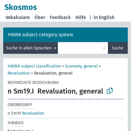
Skosmos
Vokabulare
Über
Feedback
Hilfe
|
in English
HWWA subject category system
×
Suche in allen Sprachen
Suche
HWWA subject classification
>
Economy, general
>
Revaluation
>
Revaluation, general
BEVORZUGTE BEZEICHNUNG
n Sm19.I
Revaluation, general
OBERBEGRIFF
n Sm19
Revaluation
HINWEIS