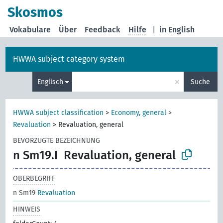
Skosmos
Vokabulare
Über
Feedback
Hilfe
|
in English
HWWA subject category system
×
Englisch
Suche
HWWA subject classification
>
Economy, general
>
Revaluation
>
Revaluation, general
BEVORZUGTE BEZEICHNUNG
n Sm19.I
Revaluation, general
OBERBEGRIFF
n Sm19
Revaluation
HINWEIS