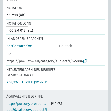
NOTATION
n Sm18 (alt)
NOTATIONLONG
n 00 SM 018 (alt)
IN ANDEREN SPRACHEN
Betriebsarchive
Deutsch
URI
https://pm20.zbw.eu/category/subject/i/145804
HERUNTERLADEN DES BEGRIFFS
IM SKOS-FORMAT:
RDF/XML
TURTLE
JSON-LD
ÄQUIVALENTE BEGRIFFE
purl.org
http://purl.org/pressema
ppe20/category/subject/i