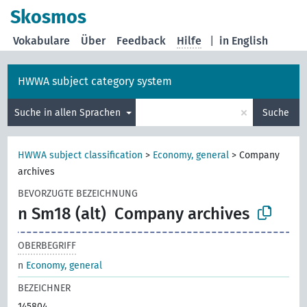
Skosmos
Vokabulare
Über
Feedback
Hilfe
|
in English
HWWA subject category system
×
Suche in allen Sprachen
Suche
HWWA subject classification
>
Economy, general
>
Company
archives
BEVORZUGTE BEZEICHNUNG
n Sm18 (alt)
Company archives
OBERBEGRIFF
n
Economy, general
BEZEICHNER
145804