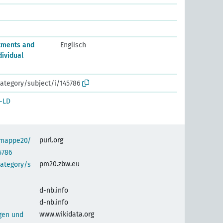
stments and
Englisch
dividual
ategory/subject/i/145786
-LD
purl.org
semappe20/
5786
pm20.zbw.eu
category/s
d-nb.info
d-nb.info
www.wikidata.org
gen und