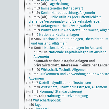
n Sm52 (alt)
Lagerhaltung
n Sm53
Immaterieller Betriebswert
n Sm54
Konjunkturbeobachtung, Allgemein
n Sm55 (alt)
Public Utilities (der Öffentlichkeit
dienende Versorgungs- und Verkehrsbetriebe)
n Sm56
Gefangenenarbeit, Zwangsarbeit
n Sm59
Prüfwesen für Werkstoffe und Waren, Allge
n Sm6
Nationale Kapitalanlagen
n Sm6.I
Nationale Kapitalanlagen, Übersichten im 
und Ausland, Allgemein
n Sm6.II
Nationale Kapitalanlagen im Ausland
n Sm6.IIa
Nationale Kapitalanlagen im Ausland,
Allgemein
n Sm6.IIb
Nationale Kapitalanlagen und
privatwirtschaftl. Interessen in einzelnen Lände
n Sm60
Wirtschaft, Technik, Allgemein
n Sm61
Aufkommen und Verwendung neuer Werksto
Allgemein
n Sm7
Kartell-, Syndikat und Trustwesen
n Sm70
Wirtschaft, Finanzierungsfragen, Allgemein
n Sm8
Normung, Standardisierung
n Sm9 (alt)
Nahrungsmittelversorgung
n1
Wirtschaftspolitik
n10
Jagd