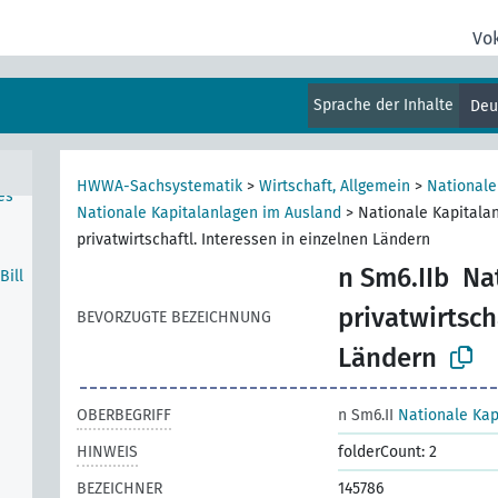
,
Vo
üter
Sprache der Inhalte
Deu
HWWA-Sachsystematik
>
Wirtschaft, Allgemein
>
Nationale
es
Nationale Kapitalanlagen im Ausland
>
Nationale Kapitala
privatwirtschaftl. Interessen in einzelnen Ländern
n Sm6.IIb
Na
ill
privatwirtsch
BEVORZUGTE BEZEICHNUNG
Ländern
OBERBEGRIFF
n Sm6.II
Nationale Kap
HINWEIS
folderCount: 2
BEZEICHNER
145786