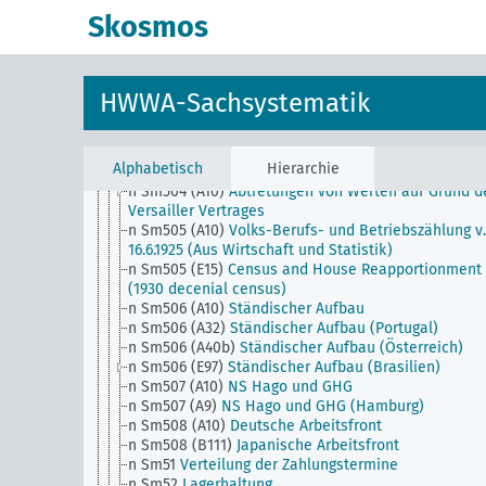
n Sm501 (E15) (alt)
Public Utilities (USA)
Skosmos
n Sm501 (E8) (alt)
Public Utilities (Britisch Columbia
Kanada)
n Sm501 (H)
Warenkunde
n Sm502 (A10)
Rückgabe im Weltkrieg requirierter G
HWWA-Sachsystematik
n Sm502 (H) (alt)
Allgemein betriebswirtschaftliche
Fragen
n Sm503 (A10) (alt)
Arbeitsleistungen für Frankreich
Alphabetisch
Hierarchie
n Sm503 (H)
Technokratie
n Sm504 (A10)
Abtretungen von Werten auf Grund d
Versailler Vertrages
n Sm505 (A10)
Volks-Berufs- und Betriebszählung v.
16.6.1925 (Aus Wirtschaft und Statistik)
n Sm505 (E15)
Census and House Reapportionment B
(1930 decenial census)
n Sm506 (A10)
Ständischer Aufbau
n Sm506 (A32)
Ständischer Aufbau (Portugal)
n Sm506 (A40b)
Ständischer Aufbau (Österreich)
n Sm506 (E97)
Ständischer Aufbau (Brasilien)
n Sm507 (A10)
NS Hago und GHG
n Sm507 (A9)
NS Hago und GHG (Hamburg)
n Sm508 (A10)
Deutsche Arbeitsfront
n Sm508 (B111)
Japanische Arbeitsfront
n Sm51
Verteilung der Zahlungstermine
n Sm52
Lagerhaltung