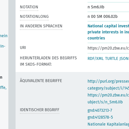
NOTATION
n Sm6.IIb
NOTATIONLONG
n 00 SM 006.02b
IN ANDEREN SPRACHEN
National capital inve
private interests in in
mein
countries
In-
URI
https://pm20.zbw.eu/c
HERUNTERLADEN DES BEGRIFFS
RDF/XML
TURTLE
JSON
IM SKOS-FORMAT:
rn
ÄQUIVALENTE BEGRIFFE
http://purl.org/pres
ffe,
category/subject/i/14
https://pm20.zbw.eu/
ubject/s/n_Sm6.IIb
IDENTISCHER BEGRIFF
gnd:4073213-7
gnd:4128578-5
Nationale Kapitalanla