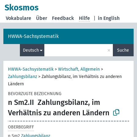
Skosmos
Vokabulare
Über
Feedback
Hilfe
|
in English
HWWA-Sachsystematik
×
Deutsch
Suche
HWWA-Sachsystematik
>
Wirtschaft, Allgemein
>
Zahlungsbilanz
>
Zahlungsbilanz, im Verhältnis zu anderen
Ländern
BEVORZUGTE BEZEICHNUNG
n Sm2.II
Zahlungsbilanz, im
Verhältnis zu anderen Ländern
OBERBEGRIFF
n Sm2
Zahlungsbilanz