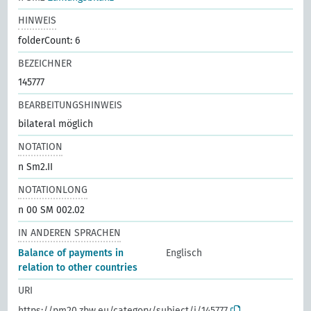
HINWEIS
folderCount: 6
BEZEICHNER
145777
BEARBEITUNGSHINWEIS
bilateral möglich
NOTATION
n Sm2.II
NOTATIONLONG
n 00 SM 002.02
IN ANDEREN SPRACHEN
Balance of payments in
Englisch
relation to other countries
URI
https://pm20.zbw.eu/category/subject/i/145777