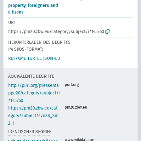
property, foreigners and
citizens
URI
https://pm20.zbw.eu/category/subject/i/145760
HERUNTERLADEN DES BEGRIFFS
IM SKOS-FORMAT:
RDF/XML
TURTLE
JSON-LD
ÄQUIVALENTE BEGRIFFE
purl.org
http://purl.org/pressema
ppe20/category/subject/i
/145760
pm20.zbw.eu
https://pm20.zbw.eu/cat
egory/subject/s/n38_Sm
2.II
IDENTISCHER BEGRIFF
www.wikidata.org