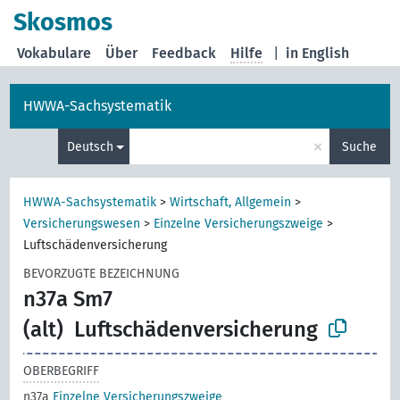
Skosmos
Vokabulare
Über
Feedback
Hilfe
|
in English
HWWA-Sachsystematik
×
Deutsch
Suche
HWWA-Sachsystematik
>
Wirtschaft, Allgemein
>
Versicherungswesen
>
Einzelne Versicherungszweige
>
Luftschädenversicherung
BEVORZUGTE BEZEICHNUNG
n37a Sm7
(alt)
Luftschädenversicherung
OBERBEGRIFF
n37a
Einzelne Versicherungszweige