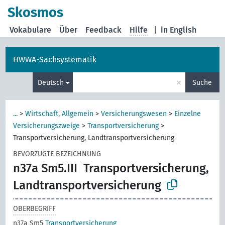
Skosmos
Vokabulare
Über
Feedback
Hilfe
|
in English
HWWA-Sachsystematik
×
Deutsch
Suche
...
>
Wirtschaft, Allgemein
>
Versicherungswesen
>
Einzelne
Versicherungszweige
>
Transportversicherung
>
Transportversicherung, Landtransportversicherung
BEVORZUGTE BEZEICHNUNG
n37a Sm5.III
Transportversicherung,
Landtransportversicherung
OBERBEGRIFF
n37a Sm5
Transportversicherung