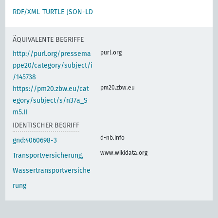
RDF/XML
TURTLE
JSON-LD
ÄQUIVALENTE BEGRIFFE
purl.org
http://purl.org/pressema
ppe20/category/subject/i
/145738
pm20.zbw.eu
https://pm20.zbw.eu/cat
egory/subject/s/n37a_S
m5.II
IDENTISCHER BEGRIFF
d-nb.info
gnd:4060698-3
www.wikidata.org
Transportversicherung,
Wassertransportversiche
rung