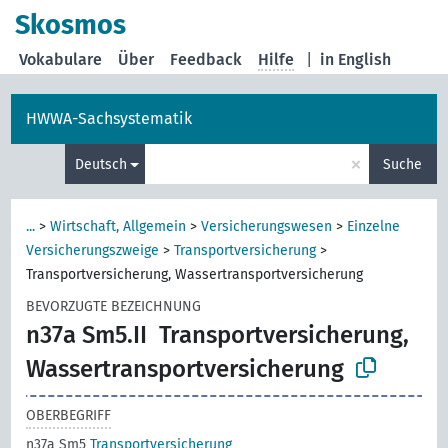
Skosmos
Vokabulare
Über
Feedback
Hilfe
|
in English
HWWA-Sachsystematik
×
Deutsch
Suche
...
>
Wirtschaft, Allgemein
>
Versicherungswesen
>
Einzelne
Versicherungszweige
>
Transportversicherung
>
Transportversicherung, Wassertransportversicherung
BEVORZUGTE BEZEICHNUNG
n37a Sm5.II
Transportversicherung,
Wassertransportversicherung
OBERBEGRIFF
n37a Sm5
Transportversicherung