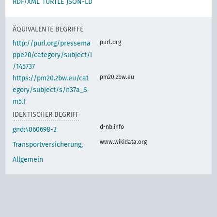
RDF/XML
TURTLE
JSON-LD
ÄQUIVALENTE BEGRIFFE
purl.org
http://purl.org/pressema
ppe20/category/subject/i
/145737
pm20.zbw.eu
https://pm20.zbw.eu/cat
egory/subject/s/n37a_S
m5.I
IDENTISCHER BEGRIFF
d-nb.info
gnd:4060698-3
www.wikidata.org
Transportversicherung,
Allgemein