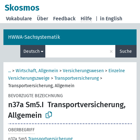
Skosmos
Vokabulare
Über
Feedback
Hilfe
|
in English
HWWA-Sachsystematik
×
Deutsch
Suche
...
>
Wirtschaft, Allgemein
>
Versicherungswesen
>
Einzelne
Versicherungszweige
>
Transportversicherung
>
Transportversicherung, Allgemein
BEVORZUGTE BEZEICHNUNG
n37a Sm5.I
Transportversicherung,
Allgemein
OBERBEGRIFF
n37a Sm5
Transportversicherung