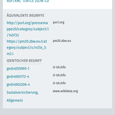
RDF/XML
TURTLE
JSON-LD
ÄQUIVALENTE BEGRIFFE
purl.org
http://purl.org/pressema
ppe20/category/subject/i
/145733
pm20.zbw.eu
https://pm20.zbw.eu/cat
egory/subject/s/n37a_S
m2.I
IDENTISCHER BEGRIFF
d-nb.info
gnd:4055905-1
d-nb.info
gnd:4063173-4
d-nb.info
gnd:4063206-4
www.wikidata.org
Sozialversicherung,
Allgemein