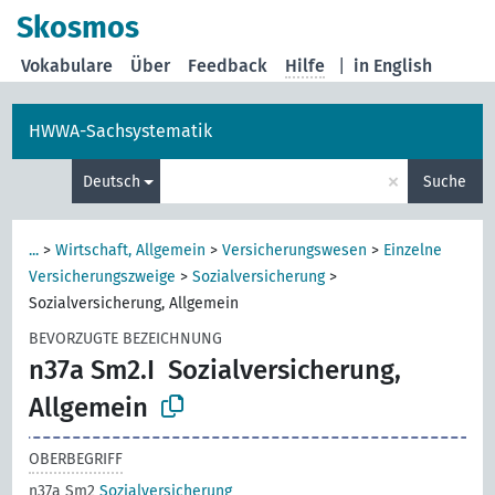
Skosmos
Vokabulare
Über
Feedback
Hilfe
|
in English
HWWA-Sachsystematik
×
Deutsch
Suche
...
>
Wirtschaft, Allgemein
>
Versicherungswesen
>
Einzelne
Versicherungszweige
>
Sozialversicherung
>
Sozialversicherung, Allgemein
BEVORZUGTE BEZEICHNUNG
n37a Sm2.I
Sozialversicherung,
Allgemein
OBERBEGRIFF
n37a Sm2
Sozialversicherung