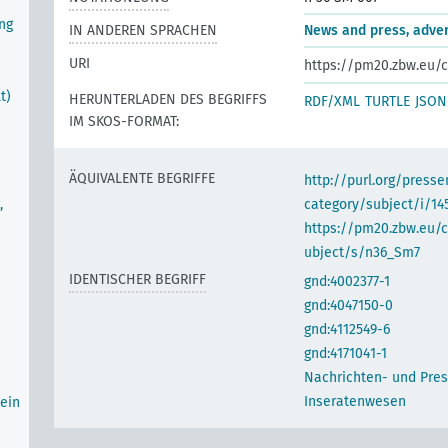
ng
IN ANDEREN SPRACHEN
News and press, adver
URI
https://pm20.zbw.eu/c
t)
HERUNTERLADEN DES BEGRIFFS
RDF/XML
TURTLE
JSON
IM SKOS-FORMAT:
ÄQUIVALENTE BEGRIFFE
http://purl.org/pres
,
category/subject/i/14
https://pm20.zbw.eu/
ubject/s/n36_Sm7
IDENTISCHER BEGRIFF
gnd:4002377-1
gnd:4047150-0
gnd:4112549-6
gnd:4171041-1
Nachrichten- und Pre
Inseratenwesen
ein