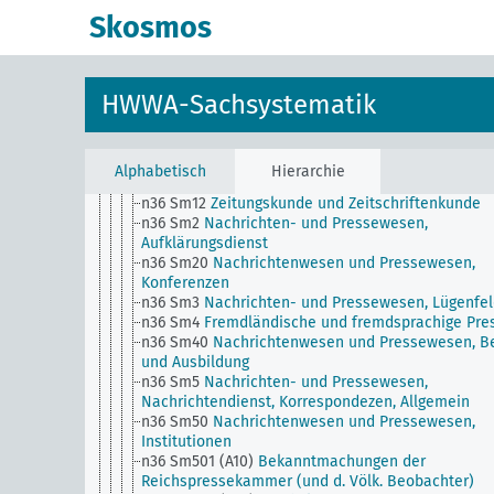
Hausbesitz
Skosmos
n30
Eisenbahnwesen
n31
Hafenanlagen und deren Verwaltung
n32
Seeschiffahrt
n33
Binnenschiffahrt
HWWA-Sachsystematik
n34
Postwesen, Telegraphenwesen und
Fernsprechwesen
n35
Luftschiffahrt, Flugwesen, Luftverkehr, Allgemei
n36
Nachrichtenwesen und Pressewesen
Alphabetisch
Hierarchie
n36 Sm1
Beschränkung der Pressefreiheit, Zensur
n36 Sm12
Zeitungskunde und Zeitschriftenkunde
n36 Sm2
Nachrichten- und Pressewesen,
Aufklärungsdienst
n36 Sm20
Nachrichtenwesen und Pressewesen,
Konferenzen
n36 Sm3
Nachrichten- und Pressewesen, Lügenfe
n36 Sm4
Fremdländische und fremdsprachige Pre
n36 Sm40
Nachrichtenwesen und Pressewesen, B
und Ausbildung
n36 Sm5
Nachrichten- und Pressewesen,
Nachrichtendienst, Korrespondezen, Allgemein
n36 Sm50
Nachrichtenwesen und Pressewesen,
Institutionen
n36 Sm501 (A10)
Bekanntmachungen der
Reichspressekammer (und d. Völk. Beobachter)