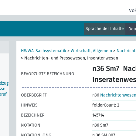
Vo
Sprache der Inhalte
Deu
n
HWWA-Sachsystematik
>
Wirtschaft, Allgemein
>
Nachrich
>
Nachrichten- und Pressewesen, Inseratenwesen
n36 Sm7
Nac
BEVORZUGTE BEZEICHNUNG
Inseratenwe
ldzug
sse
eruf
OBERBEGRIFF
n36
Nachrichtenwesen
HINWEIS
folderCount: 2
BEZEICHNER
145714
NOTATION
n36 Sm7
NOTATIONLONG
n 36 SM 007