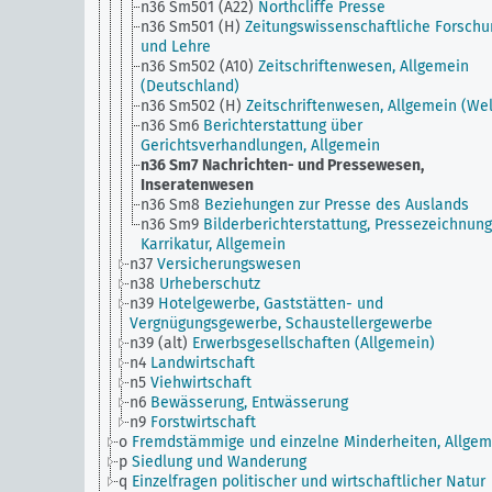
n36 Sm501 (A22)
Northcliffe Presse
n36 Sm501 (H)
Zeitungswissenschaftliche Forschu
und Lehre
n36 Sm502 (A10)
Zeitschriftenwesen, Allgemein
(Deutschland)
n36 Sm502 (H)
Zeitschriftenwesen, Allgemein (Wel
n36 Sm6
Berichterstattung über
Gerichtsverhandlungen, Allgemein
n36 Sm7
Nachrichten- und Pressewesen,
Inseratenwesen
n36 Sm8
Beziehungen zur Presse des Auslands
n36 Sm9
Bilderberichterstattung, Pressezeichnung
Karrikatur, Allgemein
n37
Versicherungswesen
n38
Urheberschutz
n39
Hotelgewerbe, Gaststätten- und
Vergnügungsgewerbe, Schaustellergewerbe
n39 (alt)
Erwerbsgesellschaften (Allgemein)
n4
Landwirtschaft
n5
Viehwirtschaft
n6
Bewässerung, Entwässerung
n9
Forstwirtschaft
o
Fremdstämmige und einzelne Minderheiten, Allgem
p
Siedlung und Wanderung
q
Einzelfragen politischer und wirtschaftlicher Natur