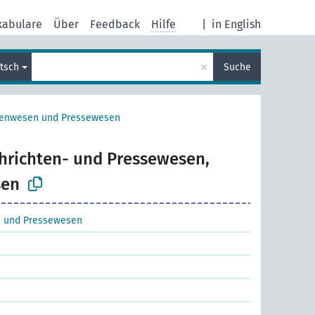
kabulare
Über
Feedback
Hilfe
|
in English
×
tsch
Suche
tenwesen und Pressewesen
hrichten- und Pressewesen,
sen
 und Pressewesen