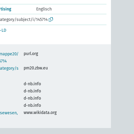
tising
Englisch
ategory/subject/i/145714
-LD
purl.org
semappe20/
5714
pm20.zbw.eu
category/s
d-nb.info
d-nb.info
d-nb.info
d-nb.info
www.wikidata.org
ssewesen,