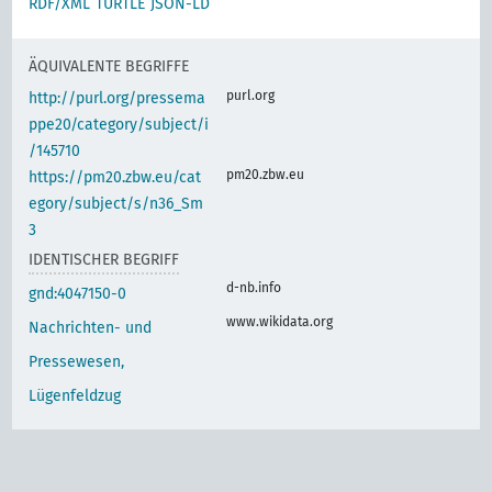
RDF/XML
TURTLE
JSON-LD
ÄQUIVALENTE BEGRIFFE
purl.org
http://purl.org/pressema
ppe20/category/subject/i
/145710
pm20.zbw.eu
https://pm20.zbw.eu/cat
egory/subject/s/n36_Sm
3
IDENTISCHER BEGRIFF
d-nb.info
gnd:4047150-0
www.wikidata.org
Nachrichten- und
Pressewesen,
Lügenfeldzug