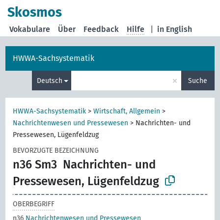
Skosmos
Vokabulare
Über
Feedback
Hilfe
|
in English
HWWA-Sachsystematik
×
Deutsch
Suche
HWWA-Sachsystematik
>
Wirtschaft, Allgemein
>
Nachrichtenwesen und Pressewesen
>
Nachrichten- und
Pressewesen, Lügenfeldzug
BEVORZUGTE BEZEICHNUNG
n36 Sm3
Nachrichten- und
Pressewesen, Lügenfeldzug
OBERBEGRIFF
n36
Nachrichtenwesen und Pressewesen