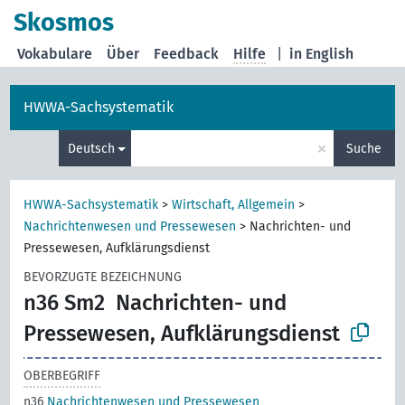
Skosmos
Vokabulare
Über
Feedback
Hilfe
|
in English
HWWA-Sachsystematik
×
Deutsch
Suche
HWWA-Sachsystematik
>
Wirtschaft, Allgemein
>
Nachrichtenwesen und Pressewesen
>
Nachrichten- und
Pressewesen, Aufklärungsdienst
BEVORZUGTE BEZEICHNUNG
n36 Sm2
Nachrichten- und
Pressewesen, Aufklärungsdienst
OBERBEGRIFF
n36
Nachrichtenwesen und Pressewesen