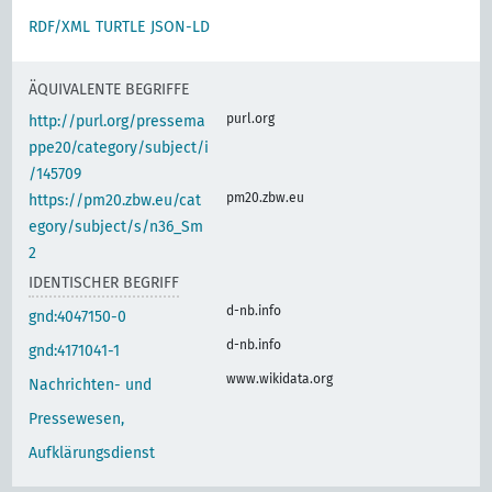
RDF/XML
TURTLE
JSON-LD
ÄQUIVALENTE BEGRIFFE
purl.org
http://purl.org/pressema
ppe20/category/subject/i
/145709
pm20.zbw.eu
https://pm20.zbw.eu/cat
egory/subject/s/n36_Sm
2
IDENTISCHER BEGRIFF
d-nb.info
gnd:4047150-0
d-nb.info
gnd:4171041-1
www.wikidata.org
Nachrichten- und
Pressewesen,
Aufklärungsdienst