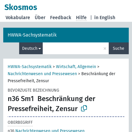
Skosmos
Vokabulare
Über
Feedback
Hilfe
|
in English
HWWA-Sachsystematik
×
Deutsch
Suche
HWWA-Sachsystematik
>
Wirtschaft, Allgemein
>
Nachrichtenwesen und Pressewesen
>
Beschränkung der
Pressefreiheit, Zensur
BEVORZUGTE BEZEICHNUNG
n36 Sm1
Beschränkung der
Pressefreiheit, Zensur
OBERBEGRIFF
n36
Nachrichtenwesen und Pressewesen