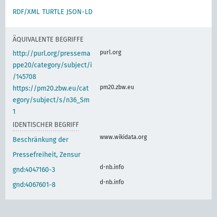
RDF/XML
TURTLE
JSON-LD
ÄQUIVALENTE BEGRIFFE
purl.org
http://purl.org/pressema
ppe20/category/subject/i
/145708
pm20.zbw.eu
https://pm20.zbw.eu/cat
egory/subject/s/n36_Sm
1
IDENTISCHER BEGRIFF
www.wikidata.org
Beschränkung der
Pressefreiheit, Zensur
d-nb.info
gnd:4047160-3
d-nb.info
gnd:4067601-8