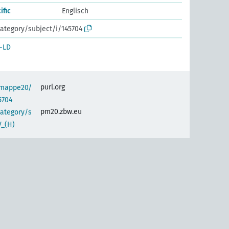
ific
Englisch
ategory/subject/i/145704
-LD
purl.org
semappe20/
5704
pm20.zbw.eu
category/s
V_(H)