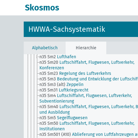
n35
Luftschiffahrt, Flugwesen, Luftverkehr, Allgemei
Skosmos
n35 Sm1
Flugwetterdienst
n35 Sm11
Hubschrauber (Verkehr), Senkrechtstart
(Verkehr)
n35 Sm12
Strahltriebwerkflugzeug (Verkehr)
HWWA-Sachsystematik
n35 Sm13
Bestellungen von Luftfahrzeugen (auch
militärischen) im Ausland, Allgemein
n35 Sm16
Luftfahrttarife (für Fluggüter), Allgemein
n35 Sm17
Luftrecht (mit Ausnahme von
Alphabetisch
Hierarchie
Luftkriegsrecht)
n35 Sm2
Lufthafen
n35 Sm20
Luftschiffahrt, Flugwesen, Luftverkehr,
Konferenzen
n35 Sm23
Regelung des Luftverkehrs
n35 Sm3
Bedeutung und Entwicklung der Luftschif
n35 Sm3 (alt)
Zeppelin
n35 Sm31
Luftkriegsrecht
n35 Sm4
Luftschiffahrt, Flugwesen, Luftverkehr,
Subventionierung
n35 Sm40
Luftschiffahrt, Flugwesen, Luftverkehr, 
und Ausbildung
n35 Sm5
Segelflugwesen
n35 Sm50
Luftschiffahrt, Flugwesen, Luftverkehr,
Institutionen
n35 Sm501 (A10)
Ablieferung von Luftfahrzeugen a