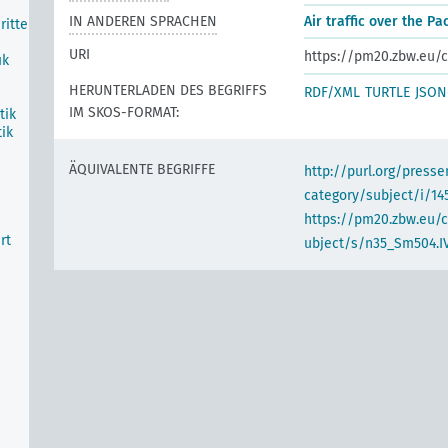
IN ANDEREN SPRACHEN
Air traffic over the Pac
ritte
URI
https://pm20.zbw.eu/c
ik
HERUNTERLADEN DES BEGRIFFS
RDF/XML
TURTLE
JSON
IM SKOS-FORMAT:
tik
ik
ÄQUIVALENTE BEGRIFFE
http://purl.org/pres
category/subject/i/14
https://pm20.zbw.eu/
rt
ubject/s/n35_Sm504.I