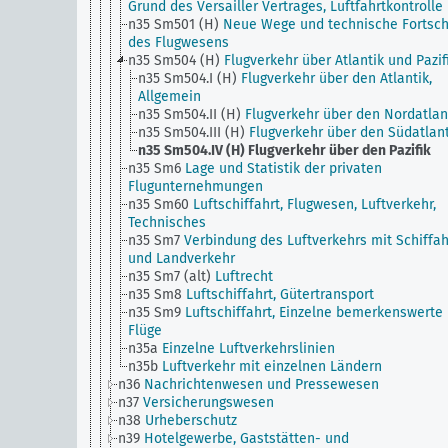
Grund des Versailler Vertrages, Luftfahrtkontrolle
n35 Sm501 (H)
Neue Wege und technische Fortsch
des Flugwesens
n35 Sm504 (H)
Flugverkehr über Atlantik und Pazif
n35 Sm504.I (H)
Flugverkehr über den Atlantik,
Allgemein
n35 Sm504.II (H)
Flugverkehr über den Nordatlan
n35 Sm504.III (H)
Flugverkehr über den Südatlant
n35 Sm504.IV (H)
Flugverkehr über den Pazifik
n35 Sm6
Lage und Statistik der privaten
Flugunternehmungen
n35 Sm60
Luftschiffahrt, Flugwesen, Luftverkehr,
Technisches
n35 Sm7
Verbindung des Luftverkehrs mit Schiffah
und Landverkehr
n35 Sm7 (alt)
Luftrecht
n35 Sm8
Luftschiffahrt, Gütertransport
n35 Sm9
Luftschiffahrt, Einzelne bemerkenswerte
Flüge
n35a
Einzelne Luftverkehrslinien
n35b
Luftverkehr mit einzelnen Ländern
n36
Nachrichtenwesen und Pressewesen
n37
Versicherungswesen
n38
Urheberschutz
n39
Hotelgewerbe, Gaststätten- und