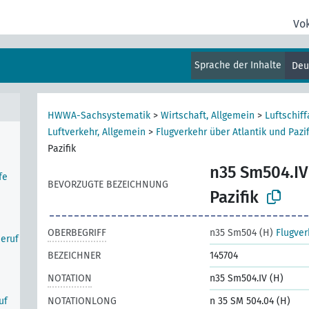
n
Vo
er
Sprache der Inhalte
Deu
HWWA-Sachsystematik
>
Wirtschaft, Allgemein
>
Luftschiff
Luftverkehr, Allgemein
>
Flugverkehr über Atlantik und Pazif
Pazifik
n35 Sm504.IV
fe
BEVORZUGTE BEZEICHNUNG
Pazifik
OBERBEGRIFF
n35 Sm504 (H)
Flugver
Beruf
BEZEICHNER
145704
NOTATION
n35 Sm504.IV (H)
uf
NOTATIONLONG
n 35 SM 504.04 (H)