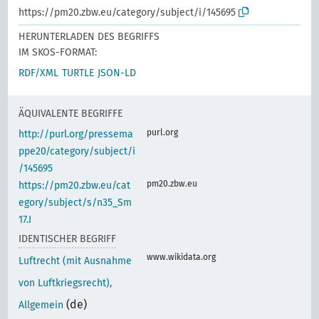
https://pm20.zbw.eu/category/subject/i/145695
HERUNTERLADEN DES BEGRIFFS
IM SKOS-FORMAT:
RDF/XML
TURTLE
JSON-LD
ÄQUIVALENTE BEGRIFFE
purl.org
http://purl.org/pressema
ppe20/category/subject/i
/145695
pm20.zbw.eu
https://pm20.zbw.eu/cat
egory/subject/s/n35_Sm
17.I
IDENTISCHER BEGRIFF
www.wikidata.org
Luftrecht (mit Ausnahme
von Luftkriegsrecht),
(de)
Allgemein