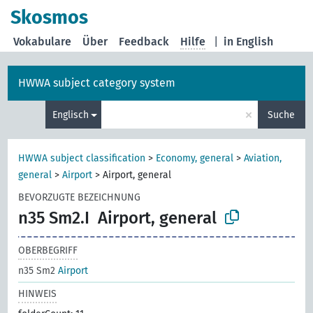
Skosmos
Vokabulare
Über
Feedback
Hilfe
|
in English
HWWA subject category system
×
Englisch
Suche
HWWA subject classification
>
Economy, general
>
Aviation,
general
>
Airport
>
Airport, general
BEVORZUGTE BEZEICHNUNG
n35 Sm2.I
Airport, general
OBERBEGRIFF
n35 Sm2
Airport
HINWEIS