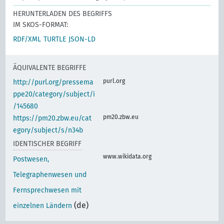
HERUNTERLADEN DES BEGRIFFS
IM SKOS-FORMAT:
RDF/XML
TURTLE
JSON-LD
ÄQUIVALENTE BEGRIFFE
purl.org
http://purl.org/pressema
ppe20/category/subject/i
/145680
pm20.zbw.eu
https://pm20.zbw.eu/cat
egory/subject/s/n34b
IDENTISCHER BEGRIFF
www.wikidata.org
Postwesen,
Telegraphenwesen und
Fernsprechwesen mit
(de)
einzelnen Ländern