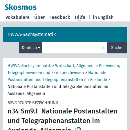
Skosmos
Vokabulare
Über
Feedback
Hilfe
|
in English
HWWA-Sachsystematik
×
Deutsch
Suche
HWWA-Sachsystematik
>
Wirtschaft, Allgemein
>
Postwesen,
Telegraphenwesen und Fernsprechwesen
>
Nationale
Postanstalten und Telegraphenanstalten im Auslande
>
Nationale Postanstalten und Telegraphenanstalten im
Auslande, Allgemein
BEVORZUGTE BEZEICHNUNG
n34 Sm9.I
Nationale Postanstalten
und Telegraphenanstalten im