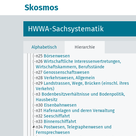
Allgemein
Skosmos
n17
Bauwesen und Wohnungswesen
n18
Handel
n19
Handelsbeziehungen zu einzelnen Ländern
n2
Berichte über die wirtschaftliche Lage
HWWA-Sachsystematik
n20
Kleinhandel
n21
Kunst und Literatur (Wirtschaftsverhältnisse)
n22
Spedition und Lagerung
n23
Geld und Währung
Alphabetisch
Hierarchie
n24
Kreditwesen und Bankwesen
n25
Börsenwesen
n26
Wirtschaftliche Interessenvertretungen,
Wirtschaftskammern, Berufsstände
n27
Genossenschaftswesen
n28
Verkehrswesen, Allgemein
n29
Landstrassen, Wege, Brücken (einschl. ihres
Verkehrs)
n3
Bodenbesitzverhältnisse und Bodenpolitik,
Hausbesitz
n30
Eisenbahnwesen
n31
Hafenanlagen und deren Verwaltung
n32
Seeschiffahrt
n33
Binnenschiffahrt
n34
Postwesen, Telegraphenwesen und
Fernsprechwesen