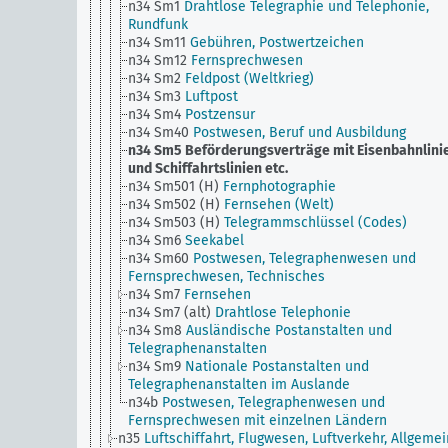
n34 Sm1
Drahtlose Telegraphie und Telephonie,
Rundfunk
n34 Sm11
Gebühren, Postwertzeichen
n34 Sm12
Fernsprechwesen
n34 Sm2
Feldpost (Weltkrieg)
n34 Sm3
Luftpost
n34 Sm4
Postzensur
n34 Sm40
Postwesen, Beruf und Ausbildung
n34 Sm5
Beförderungsverträge mit Eisenbahnlini
und Schiffahrtslinien etc.
n34 Sm501 (H)
Fernphotographie
n34 Sm502 (H)
Fernsehen (Welt)
n34 Sm503 (H)
Telegrammschlüssel (Codes)
n34 Sm6
Seekabel
n34 Sm60
Postwesen, Telegraphenwesen und
Fernsprechwesen, Technisches
n34 Sm7
Fernsehen
n34 Sm7 (alt)
Drahtlose Telephonie
n34 Sm8
Ausländische Postanstalten und
Telegraphenanstalten
n34 Sm9
Nationale Postanstalten und
Telegraphenanstalten im Auslande
n34b
Postwesen, Telegraphenwesen und
Fernsprechwesen mit einzelnen Ländern
n35
Luftschiffahrt, Flugwesen, Luftverkehr, Allgemei