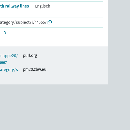
th railway lines
Englisch
.
ategory/subject/i/145667
-LD
purl.org
semappe20/
5667
pm20.zbw.eu
category/s