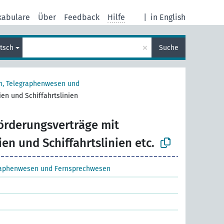
kabulare
Über
Feedback
Hilfe
|
in English
×
tsch
Suche
n, Telegraphenwesen und
en und Schiffahrtslinien
örderungsverträge mit
en und Schiffahrtslinien etc.
raphenwesen und Fernsprechwesen