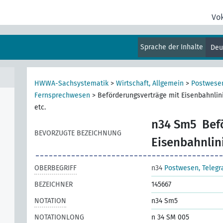
Vo
Sprache der Inhalte
Deu
HWWA-Sachsystematik
>
Wirtschaft, Allgemein
>
Postwese
Fernsprechwesen
>
Beförderungsverträge mit Eisenbahnlini
etc.
n34 Sm5
Bef
BEVORZUGTE BEZEICHNUNG
Eisenbahnlini
OBERBEGRIFF
n34
Postwesen, Teleg
BEZEICHNER
145667
NOTATION
n34 Sm5
NOTATIONLONG
n 34 SM 005