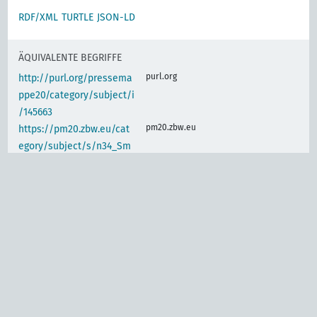
RDF/XML
TURTLE
JSON-LD
ÄQUIVALENTE BEGRIFFE
purl.org
http://purl.org/pressema
ppe20/category/subject/i
/145663
pm20.zbw.eu
https://pm20.zbw.eu/cat
egory/subject/s/n34_Sm
1
IDENTISCHER BEGRIFF
www.wikidata.org
Drahtlose Telegraphie
und Telephonie,
(de)
Rundfunk
d-nb.info
gnd:4050963-1
d-nb.info
gnd:4059358-7
d-nb.info
gnd:4059360-5