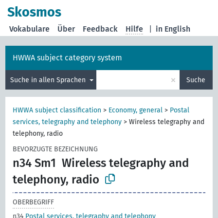
Skosmos
Vokabulare
Über
Feedback
Hilfe
|
in English
HWWA subject category system
×
Suche in allen Sprachen
Suche
HWWA subject classification
>
Economy, general
>
Postal
services, telegraphy and telephony
>
Wireless telegraphy and
telephony, radio
BEVORZUGTE BEZEICHNUNG
n34 Sm1
Wireless telegraphy and
telephony, radio
OBERBEGRIFF
n34
Postal services, telegraphy and telephony