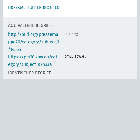
RDF/XML
TURTLE
JSON-LD
ÄQUIVALENTE BEGRIFFE
purl.org
http://purl.org/pressema
ppe20/category/subject/i
/145651
pm20.zbw.eu
https://pm20.zbw.eu/cat
egory/subject/s/n33a
IDENTISCHER BEGRIFF
www.wikidata.org
Einzelne
Binnenschiffahrtsstrasse
n und Seekanäle
d-nb.info
gnd:4006761-0
d-nb.info
gnd:4006767-1
d-nb.info
gnd:4029459-6
d-nb.info