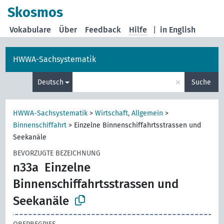
Skosmos
Vokabulare
Über
Feedback
Hilfe
|
in English
HWWA-Sachsystematik
×
Deutsch
Suche
HWWA-Sachsystematik
>
Wirtschaft, Allgemein
>
Binnenschiffahrt
>
Einzelne Binnenschiffahrtsstrassen und
Seekanäle
BEVORZUGTE BEZEICHNUNG
n33a
Einzelne
Binnenschiffahrtsstrassen und
Seekanäle