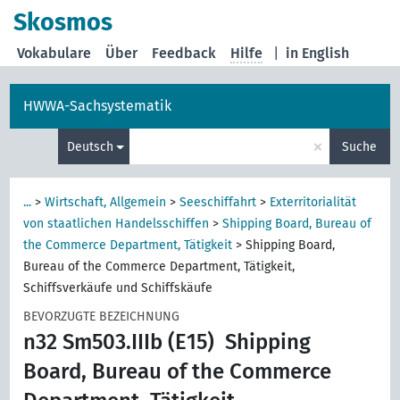
Skosmos
Vokabulare
Über
Feedback
Hilfe
|
in English
HWWA-Sachsystematik
×
Deutsch
Suche
...
>
Wirtschaft, Allgemein
>
Seeschiffahrt
>
Exterritorialität
von staatlichen Handelsschiffen
>
Shipping Board, Bureau of
the Commerce Department, Tätigkeit
>
Shipping Board,
Bureau of the Commerce Department, Tätigkeit,
Schiffsverkäufe und Schiffskäufe
BEVORZUGTE BEZEICHNUNG
n32 Sm503.IIIb (E15)
Shipping
Board, Bureau of the Commerce