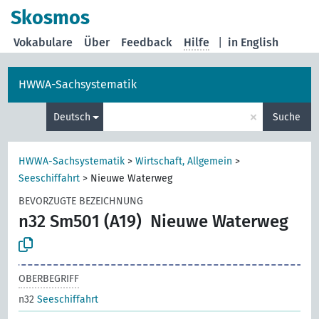
Skosmos
Vokabulare
Über
Feedback
Hilfe
|
in English
HWWA-Sachsystematik
×
Deutsch
Suche
HWWA-Sachsystematik
>
Wirtschaft, Allgemein
>
Seeschiffahrt
>
Nieuwe Waterweg
BEVORZUGTE BEZEICHNUNG
n32 Sm501 (A19)
Nieuwe Waterweg
OBERBEGRIFF
n32
Seeschiffahrt