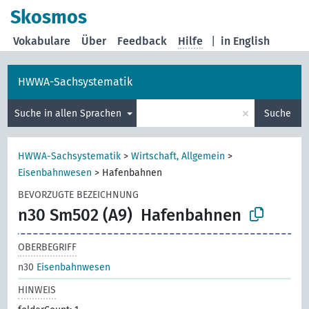
Skosmos
Vokabulare
Über
Feedback
Hilfe
|
in English
HWWA-Sachsystematik
×
Suche in allen Sprachen
Suche
HWWA-Sachsystematik
>
Wirtschaft, Allgemein
>
Eisenbahnwesen
>
Hafenbahnen
BEVORZUGTE BEZEICHNUNG
n30 Sm502 (A9)
Hafenbahnen
OBERBEGRIFF
n30
Eisenbahnwesen
HINWEIS