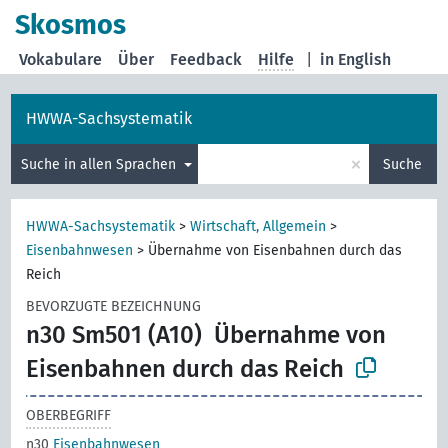
Skosmos
Vokabulare
Über
Feedback
Hilfe
|
in English
HWWA-Sachsystematik
×
Suche in allen Sprachen
Suche
HWWA-Sachsystematik
>
Wirtschaft, Allgemein
>
Eisenbahnwesen
>
Übernahme von Eisenbahnen durch das
Reich
BEVORZUGTE BEZEICHNUNG
n30 Sm501 (A10)
Übernahme von
Eisenbahnen durch das Reich
OBERBEGRIFF
n30
Eisenbahnwesen