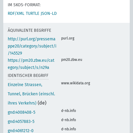
IM SKOS-FORMAT:
RDF/XML
TURTLE
JSON-LD
ÄQUIVALENTE BEGRIFFE
purl.org
http://purl.org/pressema
ppe20/category/subject/i
/145529
pm20.zbw.eu
https://pm20.zbw.eu/cat
egory/subject/s/n29a
IDENTISCHER BEGRIFF
www.wikidata.org
Einzelne Strassen,
Tunnel, Brücken (einschl.
(de)
ihres Verkehrs)
d-nb.info
gnd:4008408-5
d-nb.info
gnd:4057883-5
d-nb.info
gnd:4061212-0