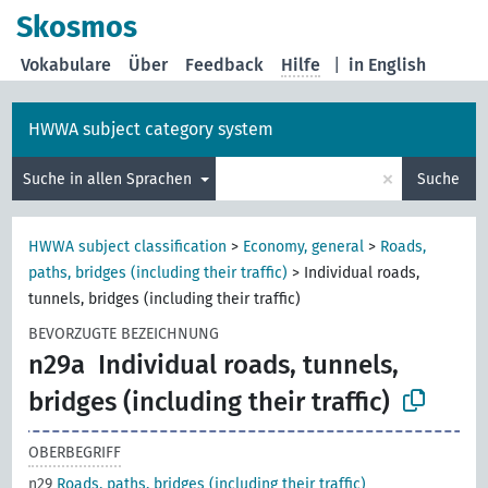
Skosmos
Vokabulare
Über
Feedback
Hilfe
|
in English
HWWA subject category system
×
Suche in allen Sprachen
Suche
HWWA subject classification
>
Economy, general
>
Roads,
paths, bridges (including their traffic)
>
Individual roads,
tunnels, bridges (including their traffic)
BEVORZUGTE BEZEICHNUNG
n29a
Individual roads, tunnels,
bridges (including their traffic)
OBERBEGRIFF
n29
Roads, paths, bridges (including their traffic)