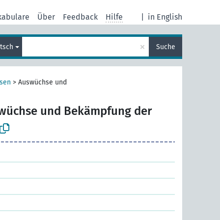
kabulare
Über
Feedback
Hilfe
|
in English
×
tsch
Suche
sen
>
Auswüchse und
wüchse und Bekämpfung der