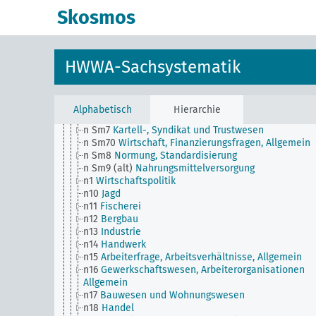
n Sm53
Immaterieller Betriebswert
Skosmos
n Sm54
Konjunkturbeobachtung, Allgemein
n Sm55 (alt)
Public Utilities (der Öffentlichkeit
dienende Versorgungs- und Verkehrsbetriebe)
n Sm56
Gefangenenarbeit, Zwangsarbeit
HWWA-Sachsystematik
n Sm59
Prüfwesen für Werkstoffe und Waren, Allge
n Sm6
Nationale Kapitalanlagen
n Sm60
Wirtschaft, Technik, Allgemein
n Sm61
Aufkommen und Verwendung neuer Werksto
Alphabetisch
Hierarchie
Allgemein
n Sm7
Kartell-, Syndikat und Trustwesen
n Sm70
Wirtschaft, Finanzierungsfragen, Allgemein
n Sm8
Normung, Standardisierung
n Sm9 (alt)
Nahrungsmittelversorgung
n1
Wirtschaftspolitik
n10
Jagd
n11
Fischerei
n12
Bergbau
n13
Industrie
n14
Handwerk
n15
Arbeiterfrage, Arbeitsverhältnisse, Allgemein
n16
Gewerkschaftswesen, Arbeiterorganisationen
Allgemein
n17
Bauwesen und Wohnungswesen
n18
Handel