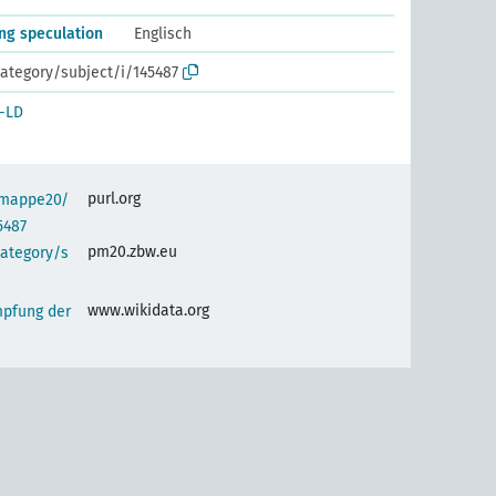
ng speculation
Englisch
ategory/subject/i/145487
-LD
purl.org
semappe20/
5487
pm20.zbw.eu
category/s
www.wikidata.org
pfung der