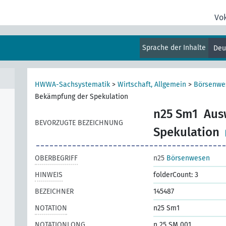
Vo
mein
Sprache der Inhalte
Deu
ffe,
HWWA-Sachsystematik
>
Wirtschaft, Allgemein
>
Börsenwe
Bekämpfung der Spekulation
n25 Sm1
Aus
BEVORZUGTE BEZEICHNUNG
Spekulation
OBERBEGRIFF
n25
Börsenwesen
HINWEIS
folderCount: 3
BEZEICHNER
145487
NOTATION
n25 Sm1
NOTATIONLONG
n 25 SM 001