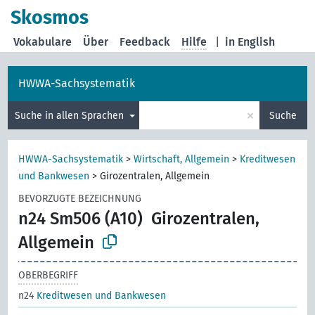
Skosmos
Vokabulare
Über
Feedback
Hilfe
|
in English
HWWA-Sachsystematik
×
Suche in allen Sprachen
Suche
HWWA-Sachsystematik
>
Wirtschaft, Allgemein
>
Kreditwesen
und Bankwesen
>
Girozentralen, Allgemein
BEVORZUGTE BEZEICHNUNG
n24 Sm506 (A10)
Girozentralen,
Allgemein
OBERBEGRIFF
n24
Kreditwesen und Bankwesen