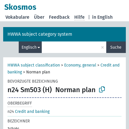
Skosmos
Vokabulare
Über
Feedback
Hilfe
|
in English
HWWA subject category system
×
Englisch
Suche
HWWA subject classification
>
Economy, general
>
Credit and
banking
>
Norman plan
BEVORZUGTE BEZEICHNUNG
n24 Sm503 (H)
Norman plan
OBERBEGRIFF
n24
Credit and banking
BEZEICHNER
145464