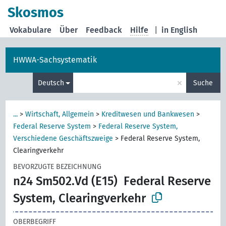
Skosmos
Vokabulare
Über
Feedback
Hilfe
|
in English
HWWA-Sachsystematik
×
Deutsch
Suche
...
>
Wirtschaft, Allgemein
>
Kreditwesen und Bankwesen
>
Federal Reserve System
>
Federal Reserve System,
Verschiedene Geschäftszweige
>
Federal Reserve System,
Clearingverkehr
BEVORZUGTE BEZEICHNUNG
n24 Sm502.Vd (E15)
Federal Reserve
System, Clearingverkehr
OBERBEGRIFF